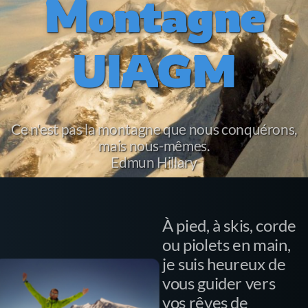
Montagne
UIAGM
Ce n'est pas la montagne que nous conquérons,
mais nous-mêmes.
Edmun Hillary
À pied, à skis, corde
ou piolets en main,
je suis heureux de
vous guider vers
vos rêves de