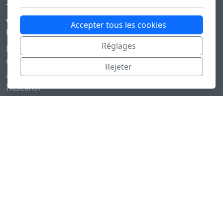
Tel: +41 79 768 9800
www.jmsola.net
/
www.guide-ovronnaz.ch
Accepter tous les cookies
Menu principal
Réglages
Home
Guide
Rejeter
Aktiia
Research
Légal
Conditions Générales (CG) des Guides de Montagne de la
Suisse
Copyright 2024, tous droits réservés