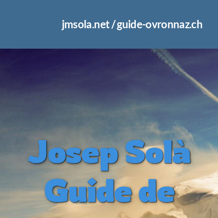
jmsola.net / guide-ovronnaz.ch
Josep Solà
Guide de